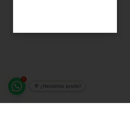
1
💬 ¿Necesitas ayuda?