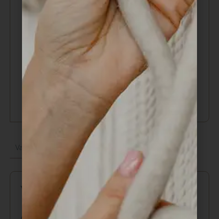
REGÍSTRATE AHORA
SPECS
SKU:
LOOP-PRO
Category:
Suscripciones
Valoraciones
Preguntas y respuestas
0
Valoraciones
Aún no hay reseñas