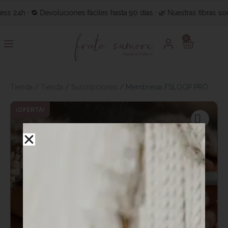
h · 🔁 Devoluciones fáciles hasta 90 días · 🌿 Nuestras fibras son 100
0
Tienda
/
Tienda
/
Suscripciones
/ Membresía FSLOOP PRO
¡OFERTA!
🔍