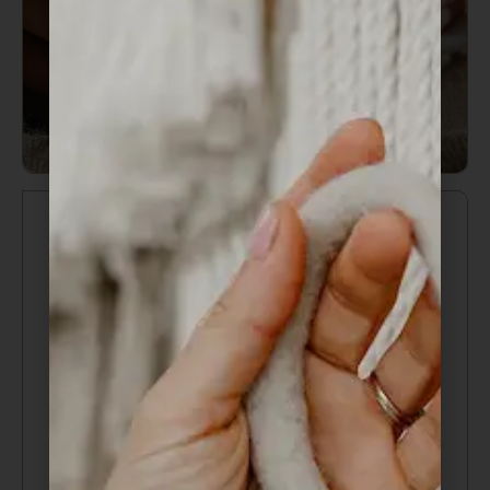
Membresía FSLOOP PRO
Desde:
39,90
€
/ mes y una cuota de registro
de
35,00
€
PLAZO
Mensual
Anual