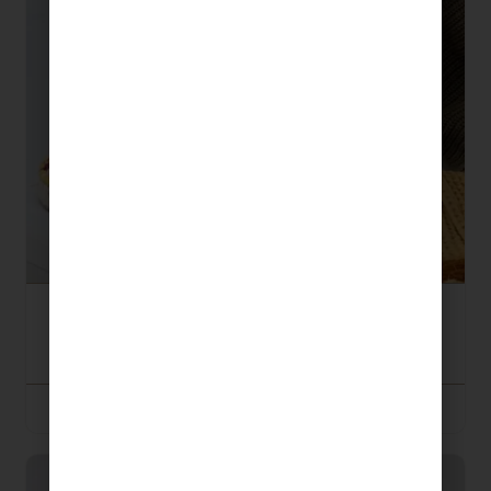
Kit Macramé · Babuchas Kilim
85,00
€
DESDE:
SELECCIONAR OPCIONES