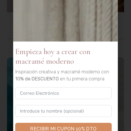
Kit Macramé · Pulpo Macragurumi
55,00
€
SELECCIONAR OPCIONES
Empieza hoy a crear con
macramé moderno
Inspiración creativa y macramé moderno con
10% de DESCUENTO
en tu primera compra
RECIBIR MI CUPON 10% DTO