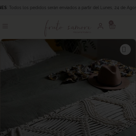
s los pedidos serán enviados a partir del Lunes, 24 de Agosto 2026
0
🔍