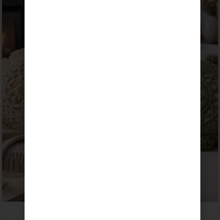
Kit Macramé · Cojín Circular Oh Sole Mio