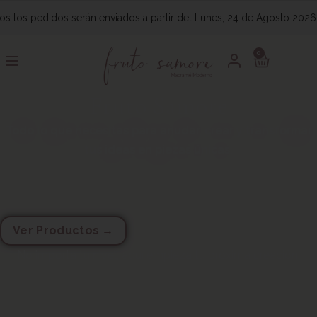
dos serán enviados a partir del Lunes, 24 de Agosto 2026
- VACACI
0
Fruto Samore
Todo lo que necesitas para anudar, crear y transformar
tus ideas en piezas únicas.
Ver Productos →
No importa tu nivel, aquí empieza tu próxima creación.