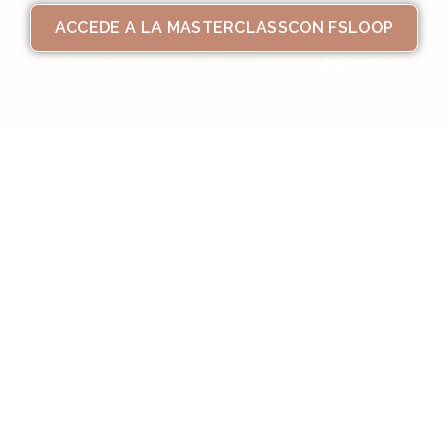
ACCEDE A LA MASTERCLASSCON FSLOOP
Solo disponible para suscriptoras de
FS LOOP
La luz que transforma tus espacios
En esta masterclass exploramos cómo la iluminación
puede convertirse en un material más dentro del
macramé y en una herramienta poderosa para dar vida
a cualquier rincón de tu hogar.
Durante 60 minutos, descubrirás cómo la luz, la sombra
y la textura dialogan entre sí para crear atmósferas
cálidas, equilibradas y llenas de intención. Analizaremos