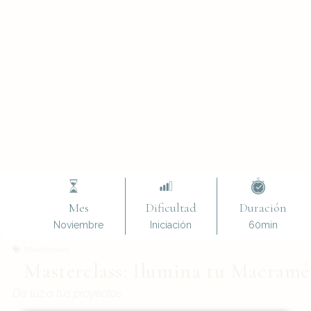
Mes
Dificultad
Duración
Noviembre
Iniciación
60min
Masterclass
Masterclass: Ilumina tu Macramé
Da luz a tus proyectos