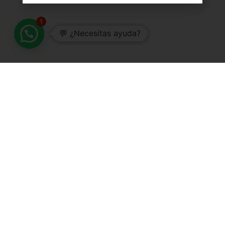
1
💬 ¿Necesitas ayuda?