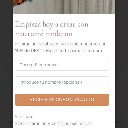
artesanal a macramé
moderno con nuevos
Empieza hoy a crear con
materiales y posibilidades
macramé moderno
Inspiración creativa y macramé moderno con
10% de DESCUENTO
en tu primera compra
Dani
0
septiembre 28, 2025
Qué material de macramé elegir: guía definitiva
RECIBIR MI CUPON 10% DTO
Dani
0
septiembre 27, 2025
Sin spam.
Solo inspiración y ventajas exclusivas.