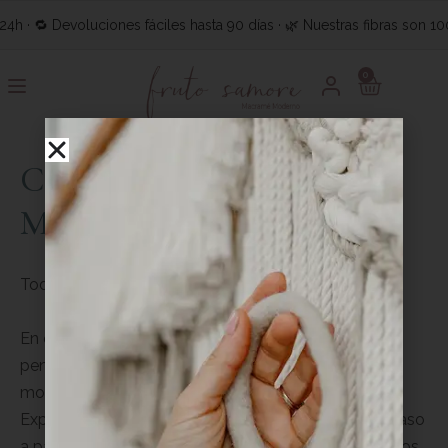
 🔁 Devoluciones fáciles hasta 90 días · 🌿 Nuestras fibras son 100% 
0
Categoría:
Macramé
Moderno
Todo empieza por un nudo.
En esta sección encontrarás artículos y tutoriales
pensados para ayudarte a aprender macramé
moderno desde cero, a tu ritmo y sin frustraciones.
Exploramos los nudos más importantes, técnicas paso
a paso, proyectos fáciles para principiantes y recursos