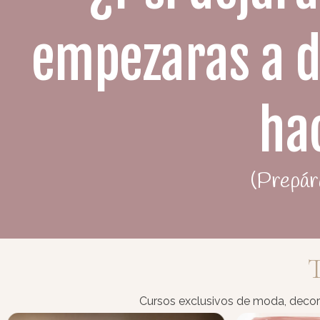
empezaras a di
ha
(Prepára
T
Cursos exclusivos de moda, decora