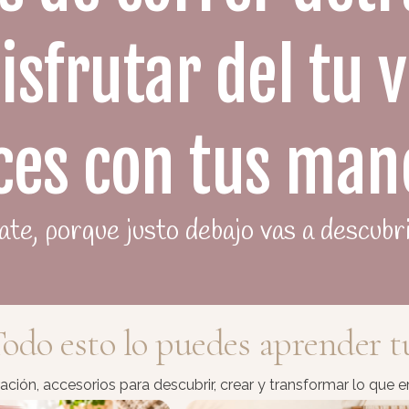
sfrutar del tu v
ces con tus man
te, porque justo debajo vas a descubr
odo esto lo puedes aprender t
ción, accesorios para descubrir, crear y transformar lo que 