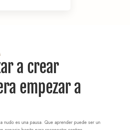
A
ar a crear
era empezar a
a nudo es una pausa. Que aprender puede ser un
n espacio bonito para reconectar contigo.