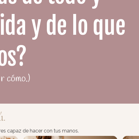
ida y de lo que
os?
ir cómo.)
ú.
eres capaz de hacer con tus manos.