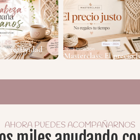
vidad
Nivel Iniciación
Masterclass: El precio Justo
AHORA PUEDES ACOMPAÑARNOS
os miles anudando co