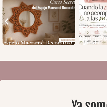
Nivel Iniciación
Masterclass: Creati
 Macramé Decorativo
agotada
Ya som