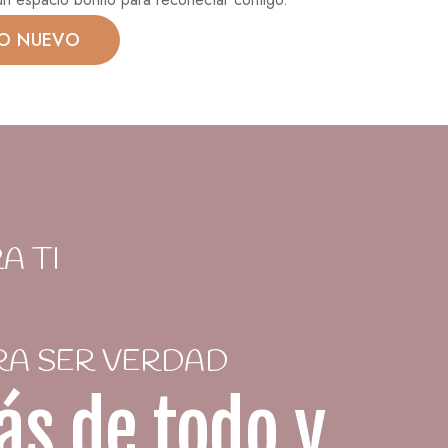
GO NUEVO
A TI
RA SER VERDAD
ás de todo y