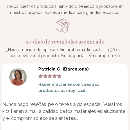
la
Todos nuestros productos han sido diseñados o probados en
contraseña?
nuestros propios tapices a medida para grandes espacios.
Acceder
¿Olvidaste
90 días de reembolso asegurado
la
contraseña?
¿Has cambiado de opinión? Sin problema, tienes hasta 90 días
para devolver el producto. Sin preguntas. Sin compromiso.
Nombre de usuario o correo electrónico
Patricia G. (Barcelona)
Hacer macramé con vuestros
Restablecer
productos es muy fácil.
contraseña
Back
Nunca hago reseñas, pero tenéis algo especial. Vuestros
to
kits tienen alma, la calidad de los materiales es alucinante
Login
y el compromiso eco se siente real.
Back
to