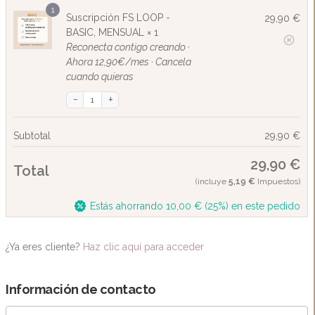
1
Suscripción FS LOOP -
29,90
€
BASIC, MENSUAL
× 1
Reconecta contigo creando ·
Ahora 12,90€/mes · Cancela
cuando quieras
Subtotal
29,90
€
29,90
€
Total
(incluye
5,19
€
Impuestos)
Estás ahorrando
10,00
€
(25%) en este pedido
¿Ya eres cliente?
Haz clic aquí para acceder
Información de contacto