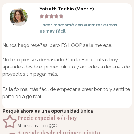
Yaiseth Toribio (Madrid)
Nombre de usuario o correo electrónico
*
Hacer macramé con vuestros cursos
es muy fácil.
Contraseña
*
Nunca hago reseñas, pero FS LOOP se la merece.
Recuérdame
No te lo pienses demasiado. Con la Basic entras hoy,
aprendes desde el primer minuto y accedes a decenas de
¿Olvidaste
proyectos sin pagar más.
la
contraseña?
Es la forma más fácil de empezar a crear bonito y sentirte
parte de algo real.
Acceder
¿Olvidaste
Porqué ahora es una oportunidad única
la
Precio especial solo hoy
contraseña?
Ahorras más de 95€
Aprende desde el primer minuto